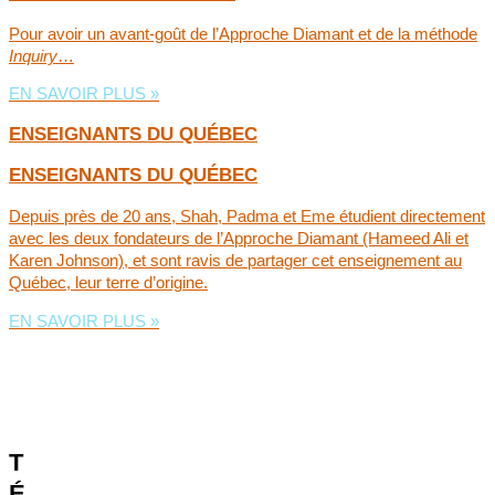
Pour avoir un avant-goût de l’Approche Diamant et de la méthode
Inquiry
…
EN SAVOIR PLUS »
ENSEIGNANTS DU QUÉBEC
ENSEIGNANTS DU QUÉBEC
Depuis près de 20 ans, Shah, Padma et Eme étudient directement
avec les deux fondateurs de l’Approche Diamant (Hameed Ali et
Karen Johnson), et sont ravis de partager cet enseignement au
Québec, leur terre d’origine.
EN SAVOIR PLUS »
« Le mental peut discriminer et connaitre, mais c’est le cœur qui
peut certifier si c’est la vérité. »
A. H. Almaas
T
É