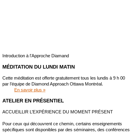
« Que ce soit le développement personnel ou la croissance
spirituelle qui nous interpelle, cet enseignement résonne avec les
temps modernes.
Comme il est né de l’expérience directe de Hameed et Karen, il
s’agit d’une voie spirituelle accessible et applicable à la vie
quotidienne.
»
Shah
Introduction à l'Approche Diamand
MÉDITATION DU LUNDI MATIN
Cette méditation est offerte gratuitement tous les lundis à 9 h 00
par l’équipe de Diamond Approach Ottawa Montréal.
En savoir plus »
ATELIER EN PRÉSENTIEL
ACCUEILLIR L’EXPÉRIENCE DU MOMENT PRÉSENT
Pour ceux qui découvrent ce chemin, certains enseignements
spécifiques sont disponibles par des séminaires, des conférences