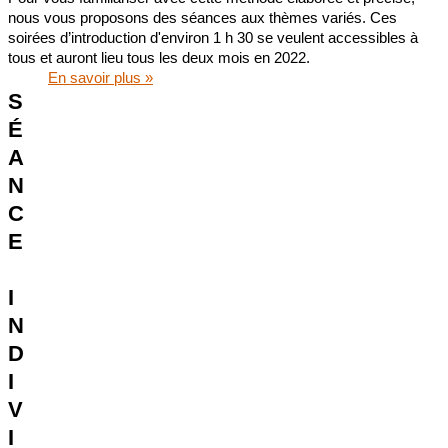
nous vous proposons des séances aux thèmes variés. Ces
soirées d’introduction d'environ 1 h 30 se veulent accessibles à
tous et auront lieu tous les deux mois en 2022.
En savoir plus »
S
É
A
N
C
E
I
N
D
I
V
I