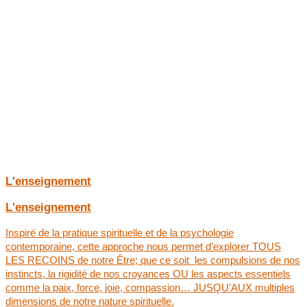
« Avant de me joindre à cette école, ma quête spirituelle était
orientée vers les expériences non-duelles; je voulais transcender
le quotidien. L’Approche Diamant fait LE PONT entre la vie de tous
les jours et la spiritualité, entre le dépanneur du coin et mon
coussin de méditation.
L’intention ici est de favoriser le développement de notre PLEIN
POTENTIEL; à travers nos relations, notre fonctionnement et nos
actions très terre-à-terre, ou bien dans nos réalisations les plus
sublimes…»
Shah
L'enseignement
L'enseignement
Inspiré de la pratique spirituelle et de la psychologie
contemporaine, cette approche nous permet d’explorer TOUS
LES RECOINS de notre Être; que ce soit les compulsions de nos
instincts, la rigidité de nos croyances OU les aspects essentiels
comme la paix, force, joie, compassion… JUSQU’AUX multiples
dimensions de notre nature spirituelle.