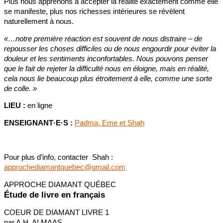
Plus nous apprenons à accepter la réalité exactement comme elle
se manifeste, plus nos richesses intérieures se révèlent
naturellement à nous.
«…notre première réaction est souvent de nous distraire – de
repousser les choses difficiles ou de nous engourdir pour éviter la
douleur et les sentiments inconfortables. Nous pouvons penser
que le fait de rejeter la difficulté nous en éloigne, mais en réalité,
cela nous lie beaucoup plus étroitement à elle, comme une sorte
de colle. »
LIEU :
en ligne
ENSEIGNANT·E·S :
Padma, Eme et Shah
Pour plus d’info, contacter Shah :
approchediamantquebec@gmail.com
APPROCHE DIAMANT QUÉBEC
Étude de livre en français
COEUR DE DIAMANT LIVRE 1
par A.H. ALMAAS