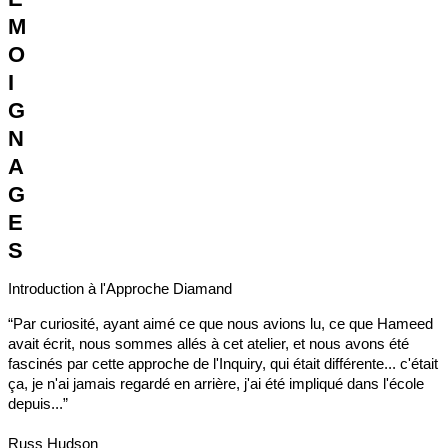
M
O
I
G
N
A
G
E
S
Introduction à l'Approche Diamand
“Par curiosité, ayant aimé ce que nous avions lu, ce que Hameed
avait écrit, nous sommes allés à cet atelier, et nous avons été
fascinés par cette approche de l'Inquiry, qui était différente... c'était
ça, je n'ai jamais regardé en arrière, j'ai été impliqué dans l'école
depuis...”
Russ Hudson