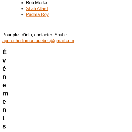
Rob Merkx
Shah Allard
Padma Roy
Pour plus d’info, contacter Shah :
approchediamantquebec@gmail.com
É
v
é
n
e
m
e
n
t
s